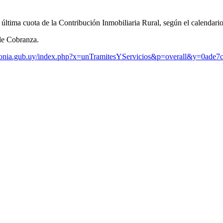
 última cuota de la Contribución Inmobiliaria Rural, según el calendari
 de Cobranza.
lonia.gub.uy/index.php?x=unTramitesYServicios&p=overall&y=0ade