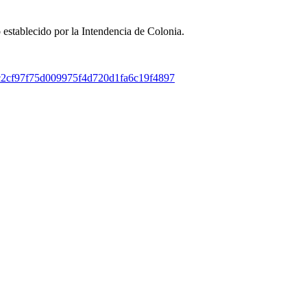
o establecido por la Intendencia de Colonia.
7c2cf97f75d009975f4d720d1fa6c19f4897