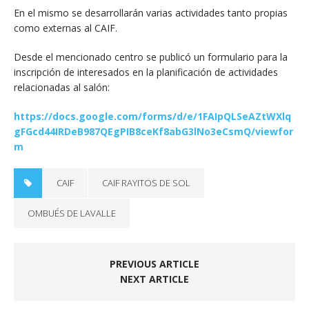
En el mismo se desarrollarán varias actividades tanto propias
como externas al CAIF.
Desde el mencionado centro se publicó un formulario para la
inscripción de interesados en la planificación de actividades
relacionadas al salón:
https://docs.google.com/forms/d/e/1FAIpQLSeAZtWXlq
gFGcd44IRDeB987QEgPIB8ceKf8abG3lNo3eCsmQ/viewfor
m
CAIF
CAIF RAYITOS DE SOL
OMBUÉS DE LAVALLE
PREVIOUS ARTICLE
NEXT ARTICLE