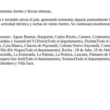
entas fuertes y lluvias intensas.
e inestable afecta el país, generando tormentas algunas puntualmente f
a actividad eléctrica y rachas de viento fuertes. Se continuará monitore
urazno : Aguas Buenas, Baygorria, Carlos Reyles, Carmen, Centenario
nardina y Sarandí del Yí.Flores(Todo el departamento), Florida(Todo e
so, Casa Blanca, Chacras de Paysandú, Colonia Nuevo Paysandú, Cons
lix.Río Negro(Todo el departamento), Rocha : 18 de Julio, 19 de Abril
oronilla, La Esmeralda, La Paloma, La Pedrera, Lascano, Palmares de Cas
zquez.San José(Todo el departamento), Soriano(Todo el departamento),
alentines y Villa Sara.