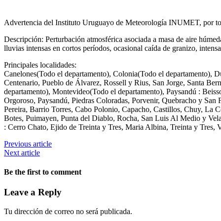
Advertencia del Instituto Uruguayo de Meteorología INUMET, por torm
Descripción: Perturbación atmosférica asociada a masa de aire húmeda 
lluvias intensas en cortos períodos, ocasional caída de granizo, intens
Principales localidades:
Canelones(Todo el departamento), Colonia(Todo el departamento), D
Centenario, Pueblo de Álvarez, Rossell y Rius, San Jorge, Santa Ber
departamento), Montevideo(Todo el departamento), Paysandú : Beis
Orgoroso, Paysandú, Piedras Coloradas, Porvenir, Quebracho y San Fé
Pereira, Barrio Torres, Cabo Polonio, Capacho, Castillos, Chuy, La C
Botes, Puimayen, Punta del Diablo, Rocha, San Luis Al Medio y Vela
: Cerro Chato, Ejido de Treinta y Tres, Maria Albina, Treinta y Tres, V
Previous article
Next article
Be the first to comment
Leave a Reply
Tu dirección de correo no será publicada.