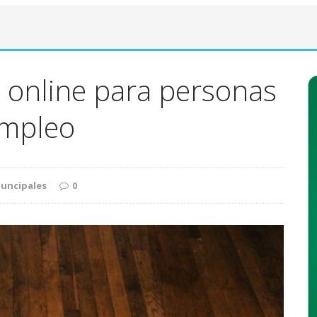
 online para personas
empleo
uncipales
0