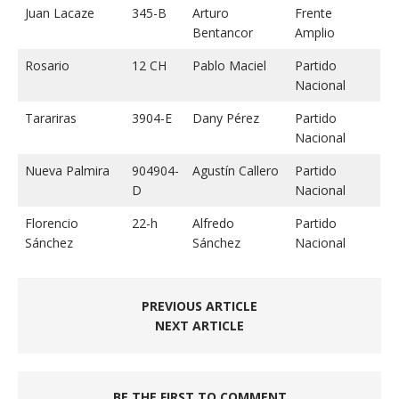
Juan Lacaze
345-B
Arturo
Frente
Bentancor
Amplio
Rosario
12 CH
Pablo Maciel
Partido
Nacional
Tarariras
3904-E
Dany Pérez
Partido
Nacional
Nueva Palmira
904904-
Agustín Callero
Partido
D
Nacional
Florencio
22-h
Alfredo
Partido
Sánchez
Sánchez
Nacional
PREVIOUS ARTICLE
NEXT ARTICLE
BE THE FIRST TO COMMENT